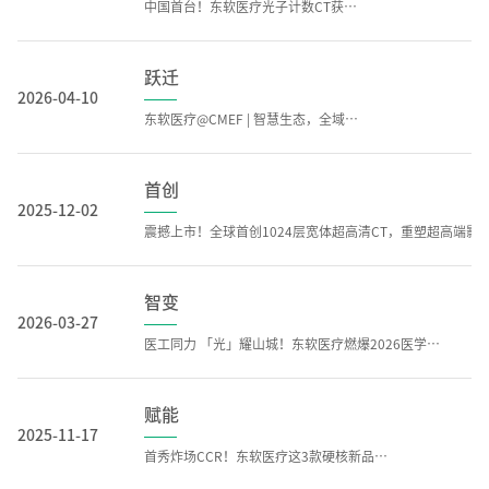
中国首台！东软医疗光子计数CT获批上市
跃迁
2026-04-10
东软医疗@CMEF | 智慧生态，全域跃迁！
首创
2025-12-02
震撼上市！全球首创1024层宽体超高清CT，
智变
2026-03-27
医工同力 「光」耀山城！东软医疗燃爆2026医学装备大会
赋能
2025-11-17
首秀炸场CCR！东软医疗这3款硬核新品凭什么？