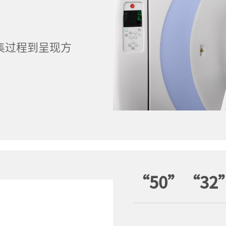
集过程到呈现方
。
“50”“32