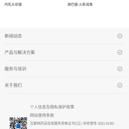
火影成像
乳腺纤维瘤
新闻动态
品牌新闻
产品与解决方案
产品新闻
CT系列
服务与培训
市场活动
MRI系列
MDaaS
媒体报道
关于我们
DSA系列
客户服务中心
关于东软医疗
GXR系列
客户服务解决方案
个人信息及隐私保护政策
社会责任
PET/CT系列
网站使用条款
先进医学培训中心
招贤纳士
互联网药品信息服务资格证书[(辽)-非经营性-2021-0130]
US系列